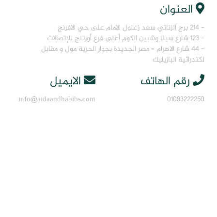
العنوان
- 214 برج الزناتي سعد زغلول الامام على حي الافرنج
- 123 شارع سينا وشبين الكوم أعلى فرع أورتنج للإتصالات
- 44 شارع الاهرام – مصر الجديدة بجوار الحرية مول و مقابل
لكتدرائية البازيليك
رقم الهاتف
الايميل
info@aidaandhabibs.com
01093222250