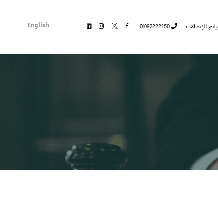
English
01093222250