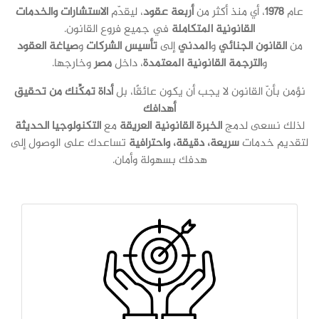
عام
1978
، أي منذ أكثر من
أربعة عقود
، ليقدّم
الاستشارات والخدمات
القانونية المتكاملة
في جميع فروع القانون
.
من
القانون الجنائي
و
المدني
إلى
تأسيس الشركات
و
صياغة العقود
و
الترجمة القانونية المعتمدة
، داخل
مصر
وخارجها
.
نؤمن بأنّ القانون لا يجب أن يكون عائقًا، بل
أداة تمكِّنك من تحقيق
أهدافك
لذلك نسعى لدمج
الخبرة القانونية العريقة
مع
التكنولوجيا الحديثة
لتقديم خدمات
سريعة، دقيقة، واحترافية
تساعدك على الوصول إلى
هدفك بسهولة وأمان
.