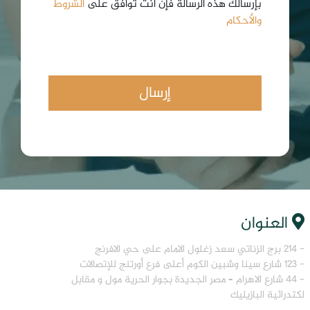
بإرسالك هذه الرسالة فإن أنت توافق على
الشروط
والأحكام
العنوان
- 214 برج الزناتي سعد زغلول الامام على حي الافرنج
- 123 شارع سينا وشبين الكوم أعلى فرع أورتنج للإتصالات
- 44 شارع الاهرام – مصر الجديدة بجوار الحرية مول و مقابل
لكتدرائية البازيليك