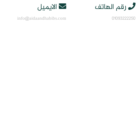
رقم الهاتف
الايميل
info@aidaandhabibs.com
01093222250